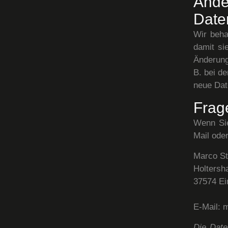
Ä
Date
Wir beha
damit si
Änderung
B. bei de
neue Dat
Frag
Wenn Sie
Mail ode
Marco St
Holtersh
37574 Ei
E-Mail: 
Die Dat