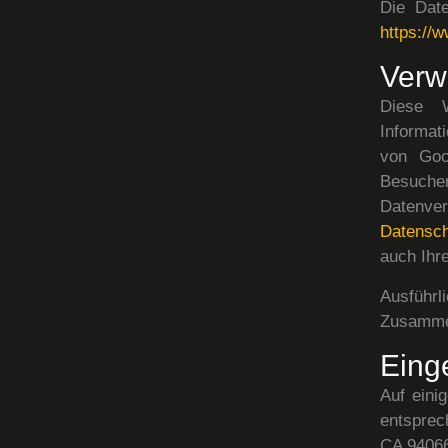
Die Date
https://
Verw
Diese 
Informat
von Goo
Besucher
Datenv
Datensch
auch Ihr
Ausführ
Zusamme
Eing
Auf eini
entsprec
CA 94066