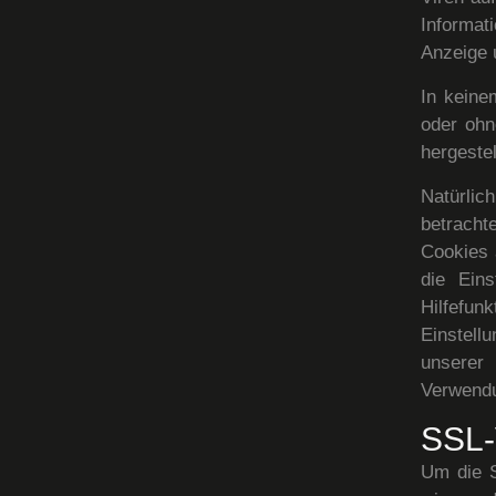
Informat
Anzeige 
In keine
oder ohn
hergestel
Natürli
betracht
Cookies 
die Eins
Hilfefun
Einstell
unserer
Verwendu
SSL-
Um die S