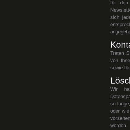
für den
Newslett
sich jed
entspre
angegebe
Kont
Treten S
von Ihn
sowie fü
Lösc
Wir ha
Datenspa
so lange
oder wie
vorsehen
werden 