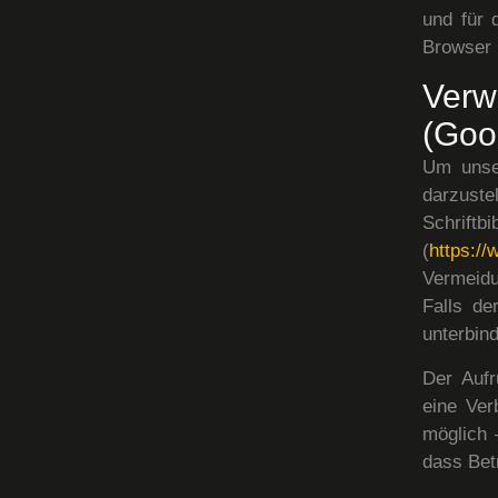
und für 
Browser i
Ver
(Goo
Um unser
darzuste
Schri
(
https:/
Vermeid
Falls de
unterbind
Der Aufr
eine Ver
möglich 
dass Bet