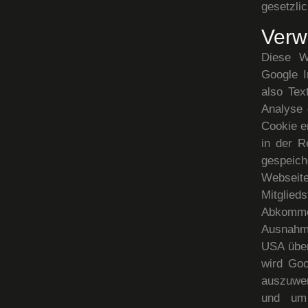
gesetzlic
Verw
Diese W
Google I
also Tex
Analyse 
Cookie e
in der R
gespeich
Webseit
Mitglied
Abkommen
Ausnahme
USA über
wird Goo
auszuwer
und um 