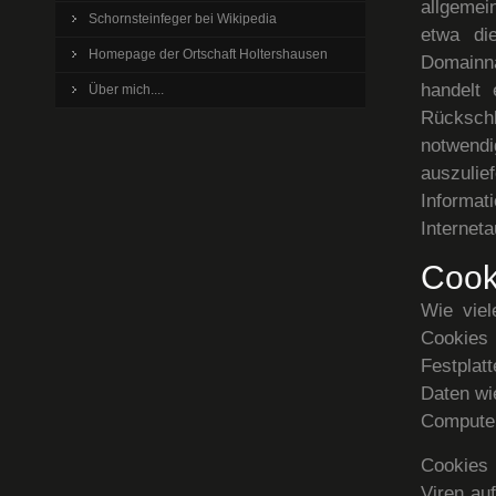
allgemei
Schornsteinfeger bei Wikipedia
etwa di
Homepage der Ortschaft Holtershausen
Domainn
handelt 
Über mich....
Rückschl
notwend
auszulie
Informat
Interneta
Cook
Wie vie
Cookies 
Festplat
Daten wi
Computer
Cookies
Viren au