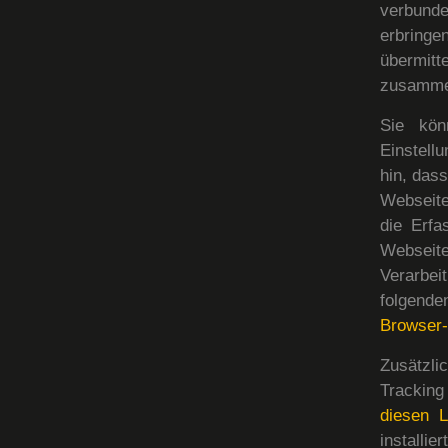
verbund
erbring
übermit
zusamme
Sie kön
Einstell
hin, dass
Webseite
die Erfa
Webseite
Verarbei
folgende
Browser-
Zusätzl
Tracking
diesen L
installie